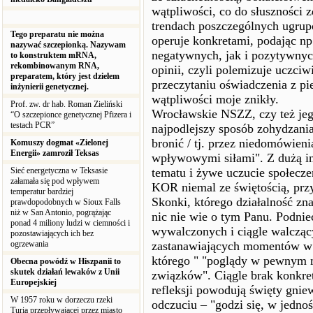
wątpliwości, co do słuszności 
trendach poszczególnych ugrup
Tego preparatu nie można
operuje konkretami, podając np
nazywać szczepionką. Nazywam
negatywnych, jak i pozytywnyc
to konstruktem mRNA,
rekombinowanym RNA,
opinii, czyli polemizuje uczciw
preparatem, który jest dziełem
przeczytaniu oświadczenia z pi
inżynierii genetycznej.
wątpliwości moje znikły.
Prof. zw. dr hab. Roman Zieliński
Wrocławskie NSZZ, czy też jego
“O szczepionce genetycznej Pfizera i
testach PCR”
najpodlejszy sposób zohydzania 
bronić / tj. przez niedomówien
Komuszy dogmat «Zielonej
Energii» zamroził Teksas
wpływowymi siłami". Z dużą in
Sieć energetyczna w Teksasie
tematu i żywe uczucie społecz
załamała się pod wpływem
KOR niemal ze świętością, przy
temperatur bardziej
Skonki, którego działalność zna
prawdopodobnych w Sioux Falls
niż w San Antonio, pogrążając
nic nie wie o tym Panu. Podni
ponad 4 miliony ludzi w ciemności i
wywalczonych i ciągle walcząc
pozostawiających ich bez
ogrzewania
zastanawiających momentów w t
którego " "poglądy w pewnym m
Obecna powódź w Hiszpanii to
skutek działań lewaków z Unii
związków". Ciągle brak konkre
Europejskiej
refleksji powodują święty gnie
W 1957 roku w dorzeczu rzeki
odczuciu – "godzi się, w jedno
Turia przepływającej przez miasto