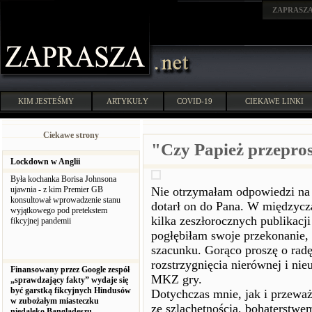
ZAPRASZ
KIM JESTEŚMY
ARTYKUŁY
COVID-19
CIEKAWE LINKI
Ciekawe strony
"Czy Papież przeprosi
Lockdown w Anglii
Była kochanka Borisa Johnsona
ujawnia - z kim Premier GB
Nie otrzymałam odpowiedzi na 
konsultował wprowadzenie stanu
dotarł on do Pana. W międzycza
wyjątkowego pod pretekstem
kilka zeszłorocznych publikacji
fikcyjnej pandemii
pogłębiłam swoje przekonanie, 
szacunku. Gorąco proszę o radę
rozstrzygnięcia nierównej i ni
Finansowany przez Google zespół
MKZ gry.
„sprawdzający fakty” wydaje się
być garstką fikcyjnych Hindusów
Dotychczas mnie, jak i przewa
w zubożałym miasteczku
ze szlachetnością, bohaterstw
niedaleko Bangladeszu