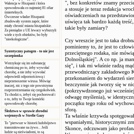
", bez konkretów znamy przecież
Walencja w Hiszpanii i która
spowodowała co najmniej 81 ofiar
a stosuje je teraz redakcja wro
śmiertelnych.
oświadczeniach na przedstawio
Ówczesne władze Hiszpanii
uświęca tak bardzo każdą treść,
zbudowały system zapór, które
miały chronić miasta hiszpańskie.
takie były zamiary?
Za pieniądze z UE lewacy wyburzyli
wiele z tych obiektów, bo były
"nieekologiczne".
Czy wreszcie jest to taka drob
pominiemy to, że jest to człow
Syntetyczny patogen - to nie jest
przeciętnego rodaka, nie mówiąc
szczepionka
Dolnośląskiej". A co np. ja ma
Wstrzykuje się im substancję
się", i tak mi właśnie radzą mą
chemiczną po to, żeby wywołać
przewodniczący zakładowego K
chorobę, a nie żeby wywołać
odpowiedź odpornościową i
przekonaniem do wydarzeń sie
nieprzenoszenie wirusa. Mówiąc
bezczynnie jak tworzy się w n
inaczej, nic z tego nie powstrzyma
(pokrzywdzonego już wcześniej
rozprzestrzeniania się czegokolwiek.
Tu chodzi o, żebyś się pochorował i
odwagę myślenia), w identyczny
o to, żeby to Twoje komórki
początku tego roku od wychowan
spowodowały chorobę.
sforą.
Śledztwo w sprawie zbrodni
Ta właśnie krzywda spotęgował
wojennych w Strefie Gazy
wspaniałymi, historycznymi zmi
To "pierwsze w historii ludobójstwo
transmitowane na żywo... Jeśli
Skonce, odczuwam jako profana
ludzie są nieświadomi, to są