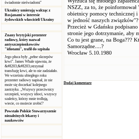
Wyrzuca się młodego zapaleńca 
świadomie nieświadomi"
NSZZ, za to, że poinformował 
Ukraińcy umierają walcząc z
obietnicy pomocy technicznej 
Rosjanami w interesie
w jedność naszych związków"?
żydowskich włascicieli Ukrainy
Przecież w Gdańsku podpisano 
stronie jego dotrzymanie, aby 
Znany brytyjski prezenter
Co tu jest grane, na Boga??? K
radiowy, który nazwał
antyszczepionkowców
Samorządne....?
"idiotami", trafił do szpitala
Wrocław 5.10.1980
Jego płuca były „pełne skrzepów
krwi”. James Whale ujawnia, że
&#8203;&#8203;otrzymał
transfuzję krwi, ale to nie zadziałało.
We wrześniu ubiegłego roku
prezenter radiowy napisał, że nie
Dodaj komentarz
może się doczekać kolejnego
zastrzyku. „Wszyscy przeciwnicy
szczepień, wszyscy idioci, wszyscy
szaleńcy, którzy mnie trollują,
wiecie, co możecie zrobić?
Powstało Polskie Stowarzyszenie
niezależnych lekarzy i
naukowców