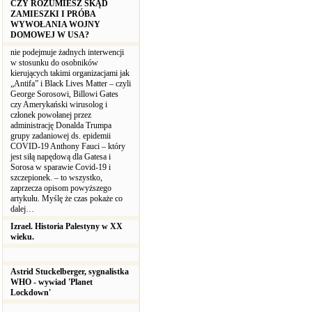
CZY ROZUMIESZ SKĄD
ZAMIESZKI I PRÓBA
WYWOŁANIA WOJNY
DOMOWEJ W USA?
nie podejmuje żadnych interwencji
w stosunku do osobników
kierujących takimi organizacjami jak
„Antifa” i Black Lives Matter – czyli
George Sorosowi, Billowi Gates
czy Amerykański wirusolog i
członek powołanej przez
administrację Donalda Trumpa
grupy zadaniowej ds. epidemii
COVID-19 Anthony Fauci – który
jest siłą napędową dla Gatesa i
Sorosa w sparawie Covid-19 i
szczepionek. – to wszystko,
zaprzecza opisom powyższego
artykułu. Myślę że czas pokaże co
dalej…
Izrael. Historia Palestyny w XX
wieku.
Astrid Stuckelberger, sygnalistka
WHO - wywiad 'Planet
Lockdown'