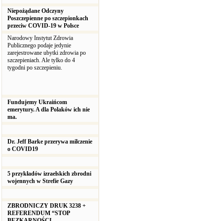
Niepożądane Odczyny
Poszczepienne po szczepionkach
przeciw COVID-19 w Polsce
Narodowy Instytut Zdrowia
Publicznego podaje jedynie
zarejestrowane ubytki zdrowia po
szczepieniach. Ale tylko do 4
tygodni po szczepieniu.
Fundujemy Ukraińcom
emerytury. A dla Polaków ich nie
ma.
Dr. Jeff Barke przerywa milczenie
o COVID19
5 przykładów izraelskich zbrodni
wojennych w Strefie Gazy
ZBRODNICZY DRUK 3238 +
REFERENDUM “STOP
BEZKARNOŚCI