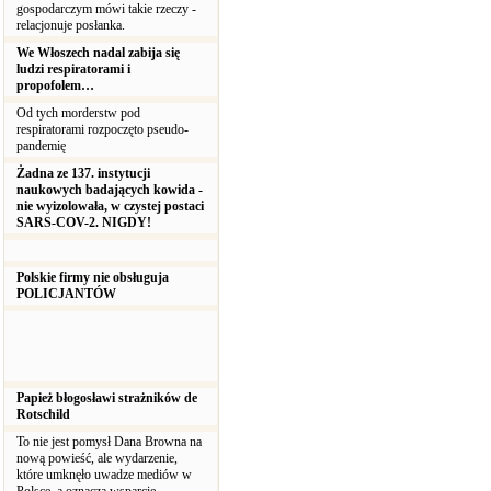
gospodarczym mówi takie rzeczy -
relacjonuje posłanka.
We Włoszech nadal zabija się
ludzi respiratorami i
propofolem…
Od tych morderstw pod
respiratorami rozpoczęto pseudo-
pandemię
Żadna ze 137. instytucji
naukowych badających kowida -
nie wyizolowała, w czystej postaci
SARS-COV-2. NIGDY!
Polskie firmy nie obsługuja
POLICJANTÓW
Papież błogosławi strażników de
Rotschild
To nie jest pomysł Dana Browna na
nową powieść, ale wydarzenie,
które umknęło uwadze mediów w