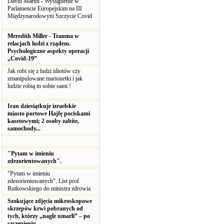
David Martin - Wystąpienie w
Parlamencie Europejskim na III
Międzynarodowym Szczycie Covid
Meredith Miller - Trauma w
relacjach ludzi z rządem.
Psychologiczne aspekty operacji
„Covid-19”
Jak robi się z ludzi idiotów czy
zmanipulowane marionetki i jak
ludzie robią to sobie sami !
Iran dziesiątkuje izraelskie
miasto portowe Hajfę pociskami
kasetowymi; 2 osoby zabite,
samochody...
"Pytam w imieniu
zdezorientowanych".
"Pytam w imieniu
zdezorientowanych". List prof.
Rutkowskiego do ministra zdrowia
Szokujące zdjęcia mikroskopowe
skrzepów krwi pobranych od
tych, którzy „nagle umarli” – po
szczepieniu