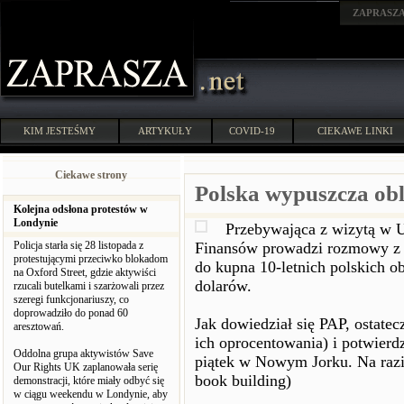
ZAPRASZ
KIM JESTEŚMY
ARTYKUŁY
COVID-19
CIEKAWE LINKI
Ciekawe strony
Polska wypuszcza ob
Kolejna odsłona protestów w
Londynie
Przebywająca z wizytą w U
Policja starła się 28 listopada z
Finansów prowadzi rozmowy z 
protestującymi przeciwko blokadom
do kupna 10-letnich polskich o
na Oxford Street, gdzie aktywiści
dolarów.
rzucali butelkami i szarżowali przez
szeregi funkcjonariuszy, co
doprowadziło do ponad 60
Jak dowiedział się PAP, ostatec
aresztowań.
ich oprocentowania) i potwier
Oddolna grupa aktywistów Save
piątek w Nowym Jorku. Na razi
Our Rights UK zaplanowała serię
book building)
demonstracji, które miały odbyć się
w ciągu weekendu w Londynie, aby