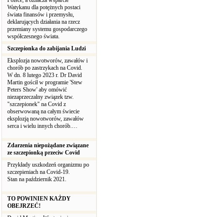
Polsce, a oznacza wsparcie
Watykanu dla potężnych postaci
świata finansów i przemysłu,
deklarujących działania na rzecz
przemiany systemu gospodarczego
współczesnego świata.
Szczepionka do zabijania Ludzi
Eksplozja nowotworów, zawałów i
chorób po zastrzykach na Covid.
W dn. 8 lutego 2023 r. Dr David
Martin gościł w programie 'Stew
Peters Show' aby omówić
niezaprzeczalny związek tzw.
"szczepionek" na Covid z
obserwowaną na całym świecie
eksplozją nowotworów, zawałów
serca i wielu innych chorób.…
Zdarzenia niepożądane związane
ze szczepionką przeciw Covid
Przykłady uszkodzeń organizmu po
szczepieniach na Covid-19.
Stan na październik 2021.
TO POWINIEN KAŻDY
OBEJRZEĆ!