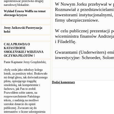
zaprotestować przeciwko drugiej
W Nowym Jorku przebywał w po
narodowej blokadzie.
Rozmawiał z przedstawicielami 
Wykład Ernsta Wolffa na temat
inwestorami instytucjonalnymi,
obecnego kryzysu
firmy ubezpieczeniowe.
Jerzy Jaśkowski Pasteryzacja
W celu publicznej prezentacji p
ludzi
wiceministra finansów Andrzej
i Filadelfię.
CAŁA PRAWDA O
KATASTROFIE
Gwarantami (Underwriters) emis
SMOLEŃSKIEJ WIDZIANA
OCZYMA PILOTÓW !
inwestycyjne: Schroeder, Solo
Panie Kapitanie Jerzy Grzędzielski,
chylę czoła jako młodszy kolega
lotnik, za poniższy tekst. Brakowało
mi dotąd głosu, tak doświadczonego
pilota, opisującego tragędię
Dodaj komentarz
smoleńską, tak kompetentnie i
fachowo, jak Pan to zrobił.
Pozwoliłem sobie zatem, na
rozpowszechnienie Pańskiego
tekstu, z nadzieją na możliwe
szerokie dotarcie do opinii
publicznej. Zwracam się do
internautów o liczne udostępnienia