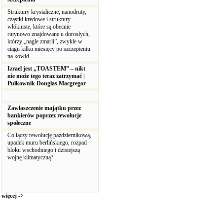
Struktury krystaliczne, nanodruty,
cząstki kredowe i struktury
włókniste, które są obecnie
rutynowo znajdowane u dorosłych,
którzy „nagle zmarli”, zwykle w
ciągu kilku miesięcy po szczepieniu
na kowid.
Izrael jest „TOASTEM” – nikt
nie może tego teraz zatrzymać |
Pułkownik Douglas Macgregor
Zawłaszczenie majątku przez
bankierów poprzez rewolucje
społeczne
Co łączy rewolucję październikową,
upadek muru berlińskiego, rozpad
bloku wschodniego i dzisiejszą
wojnę klimatyczną?
więcej ->