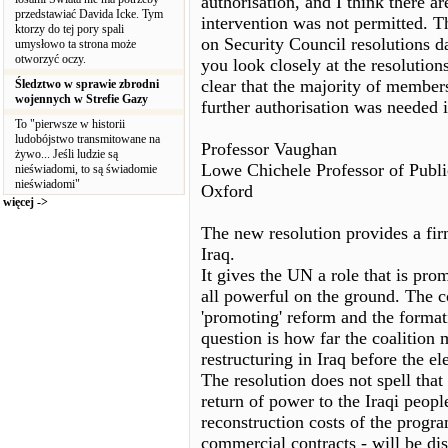
authorisation, and I think there a
przedstawiać Davida Icke. Tym
intervention was not permitted. T
ktorzy do tej pory spali
on Security Council resolutions d
umysłowo ta strona może
otworzyć oczy.
you look closely at the resolutions
clear that the majority of members
Śledztwo w sprawie zbrodni
wojennych w Strefie Gazy
further authorisation was needed i
To "pierwsze w historii
ludobójstwo transmitowane na
Professor Vaughan
żywo... Jeśli ludzie są
Lowe Chichele Professor of Public
nieświadomi, to są świadomie
nieświadomi"
Oxford
więcej ->
The new resolution provides a firm
Iraq.
It gives the UN a role that is prom
all powerful on the ground. The co
'promoting' reform and the format
question is how far the coalition
restructuring in Iraq before the e
The resolution does not spell that 
return of power to the Iraqi peopl
reconstruction costs of the progra
commercial contracts - will be dis