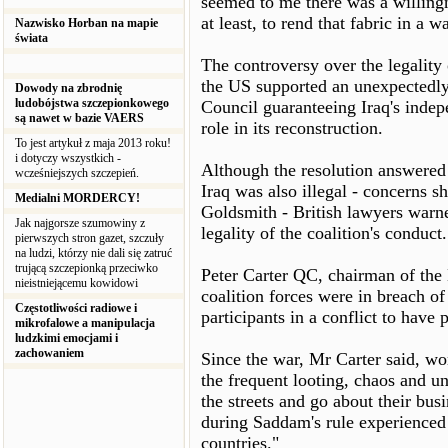
seemed to me there was a willingn
at least, to rend that fabric in a 
Nazwisko Horban na mapie
świata
The controversy over the legality
the US supported an unexpectedly 
Dowody na zbrodnię
ludobójstwa szczepionkowego
Council guaranteeing Iraq's inde
są nawet w bazie VAERS
role in its reconstruction.
To jest artykuł z maja 2013 roku!
i dotyczy wszystkich -
Although the resolution answered
wcześniejszych szczepień.
Iraq was also illegal - concerns 
Medialni MORDERCY!
Goldsmith - British lawyers warned
Jak najgorsze szumowiny z
legality of the coalition's conduct.
pierwszych stron gazet, szczuły
na ludzi, którzy nie dali się zatruć
trującą szczepionką przeciwko
Peter Carter QC, chairman of the
nieistniejącemu kowidowi
coalition forces were in breach o
Częstotliwości radiowe i
participants in a conflict to have 
mikrofalowe a manipulacja
ludzkimi emocjami i
zachowaniem
Since the war, Mr Carter said, wo
the frequent looting, chaos and 
the streets and go about their busi
during Saddam's rule experienced
countries."