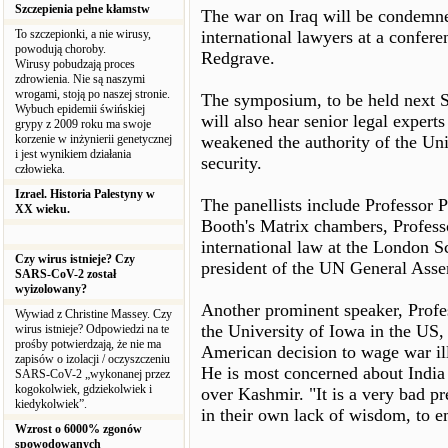
Szczepienia pełne kłamstw
The war on Iraq will be condemned
To szczepionki, a nie wirusy,
international lawyers at a confer
powodują choroby.
Redgrave.
Wirusy pobudzają proces
zdrowienia. Nie są naszymi
wrogami, stoją po naszej stronie.
The symposium, to be held next S
Wybuch epidemii świńskiej
will also hear senior legal experts
grypy z 2009 roku ma swoje
korzenie w inżynierii genetycznej
weakened the authority of the Uni
i jest wynikiem działania
security.
człowieka.
Izrael. Historia Palestyny w
The panellists include Professor
XX wieku.
Booth's Matrix chambers, Professo
international law at the London 
Czy wirus istnieje? Czy
president of the UN General Asse
SARS-CoV-2 został
wyizolowany?
Another prominent speaker, Profe
Wywiad z Christine Massey. Czy
the University of Iowa in the US, 
wirus istnieje? Odpowiedzi na te
prośby potwierdzają, że nie ma
American decision to wage war ill
zapisów o izolacji / oczyszczeniu
He is most concerned about India 
SARS-CoV-2 „wykonanej przez
kogokolwiek, gdziekolwiek i
over Kashmir. "It is a very bad pr
kiedykolwiek”.
in their own lack of wisdom, to em
Wzrost o 6000% zgonów
spowodowanych