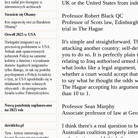
UK or the United States from in
lecz nadal jest dostępny w
internetowych archiwach
Strzeżcie się Obamy
Professor Robert Black QC
Professor of Scots law, Edinburgh
Kto naprawdę stoi za Barakiem
Obamą?
trial in The Hague
Orwell 2025 w USA
It's simple and straightforward. Th
Nielegalni imigranci są z
pewnością problemem w USA.
attacking another country: self-de
Jednak atak opancerzonych
you to do so. It is perfectly plain
jednostek Policji na samotne
relating to Iraq authorised armed i
kobiety z dziećmi i wysadzanie
domów legalnych imigrantów
what looks like a legal argument, 
tylko dlatego, że tak się podoba
whether a court would accept that
psychopatom z Policji świadczy
o tym, że USA upodobniło się w
to say what he thought the odds we
działaniach wobec własnych
The Hague accepting his argument
obywateli - do postępowania
than 10 to 1.
Izraela wobec Palestyńczyków.
Nową pandemię zaplanowano
Professor Sean Murphy
na 2025 rok
Associate professor of law at G
I think there's a real question to
davidicke.pl
Australian coalition properly inte
Tym - którzy interesują się
losami Świata nie ma potrzeby