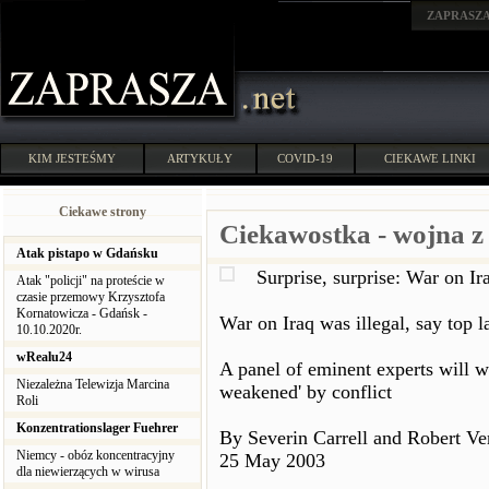
ZAPRASZ
KIM JESTEŚMY
ARTYKUŁY
COVID-19
CIEKAWE LINKI
Ciekawe strony
Ciekawostka - wojna z 
Atak pistapo w Gdańsku
Surprise, surprise: War on Ir
Atak "policji" na proteście w
czasie przemowy Krzysztofa
Kornatowicza - Gdańsk -
War on Iraq was illegal, say top 
10.10.2020r.
wRealu24
A panel of eminent experts will w
Niezależna Telewizja Marcina
weakened' by conflict
Roli
Konzentrationslager Fuehrer
By Severin Carrell and Robert Ve
Niemcy - obóz koncentracyjny
25 May 2003
dla niewierzących w wirusa