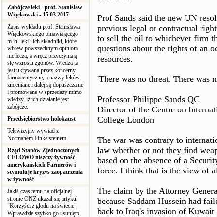
Zabójcze leki - prof. Stanisław
Wiąckowski - 15.03.2017
Prof Sands said the new UN resolut
Zapis wykładu prof. Stanisława
previous legal or contractual right
Wiąckowskiego omawiającego
to sell the oil to whichever firm 
m.in. leki i ich składniki, które
questions about the rights of an oc
wbrew powszechnym opiniom
nie leczą, a wręcz przyczyniają
resources.
się wzrostu zgonów. Wiedza ta
jest ukrywana przez koncerny
farmaceutyczne, a nazwy leków
'There was no threat. There was n
zmieniane i dalej są dopuszczanie
i promowane w sprzedaży mimo
Professor Philippe Sands QC
wiedzy, iż ich działanie jest
zabójcze.
Director of the Centre on Internat
College London
Przedsiębiorstwo holokaust
Telewizyjny wywiad z
Normanem Finkelsteinem
The war was contrary to internatio
law whether or not they find weap
Rząd Stanów Zjednoczonych
CELOWO niszczy żywność
based on the absence of a Security
amerykańskich Farmerów i
force. I think that is the view o
stymuluje kryzys zaopatrzenia
w żywność
The claim by the Attorney Genera
Jakiś czas temu na oficjalnej
stronie ONZ ukazał się artykuł
because Saddam Hussein had faile
"Korzyści z głodu na świecie".
back to Iraq's invasion of Kuwait 
Wprawdzie szybko go usunięto,