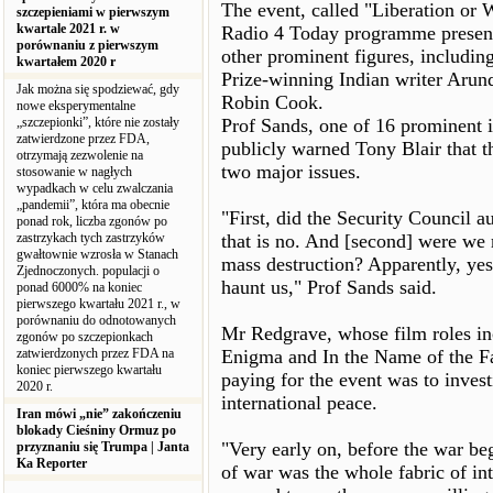
The event, called "Liberation or 
szczepieniami w pierwszym
kwartale 2021 r. w
Radio 4 Today programme present
porównaniu z pierwszym
other prominent figures, includin
kwartałem 2020 r
Prize-winning Indian writer Arund
Jak można się spodziewać, gdy
Robin Cook.
nowe eksperymentalne
„szczepionki”, które nie zostały
Prof Sands, one of 16 prominent i
zatwierdzone przez FDA,
publicly warned Tony Blair that th
otrzymają zezwolenie na
two major issues.
stosowanie w nagłych
wypadkach w celu zwalczania
„pandemii”, która ma obecnie
"First, did the Security Council a
ponad rok, liczba zgonów po
zastrzykach tych zastrzyków
that is no. And [second] were we
gwałtownie wzrosła w Stanach
mass destruction? Apparently, yes
Zjednoczonych. populacji o
haunt us," Prof Sands said.
ponad 6000% na koniec
pierwszego kwartału 2021 r., w
porównaniu do odnotowanych
Mr Redgrave, whose film roles in
zgonów po szczepionkach
zatwierdzonych przez FDA na
Enigma and In the Name of the Fat
koniec pierwszego kwartału
paying for the event was to inves
2020 r.
international peace.
Iran mówi „nie” zakończeniu
blokady Cieśniny Ormuz po
"Very early on, before the war beg
przyznaniu się Trumpa | Janta
Ka Reporter
of war was the whole fabric of int