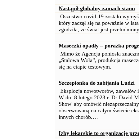
Nastąpił globalny zamach stanu
Oszustwo covid-19 zostało wymyślo
który zaczął się na poważnie w lata
zgodziła, że świat jest przeludniony
Maseczki opadły – porażka prog
Mimo że Agencja poniosła znaczne 
„Stalowa Wola”, produkcja masecze
się na etapie testowym.
Szczepionka do zabijania Ludzi
Eksplozja nowotworów, zawałów i 
W dn. 8 lutego 2023 r. Dr David Ma
Show' aby omówić niezaprzeczalny 
obserwowaną na całym świecie eks
innych chorób.…
Izby lekarskie to organizacje prz