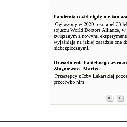
Pandemia covid nigdy nie istniał
Ogłoszony w 2020 roku apel 33 lek
sojuszu World Doctors Alliance, w
związanym z nowymi eksperymenta
wyjaśniają na jakiej zasadzie one dz
niebezpiecznymi.
Uzasadnienie haniebnego wyroku
Zbigniewowi Martyce
Przestępcy z Izby Lekarskiej pozo
przeciwko nim