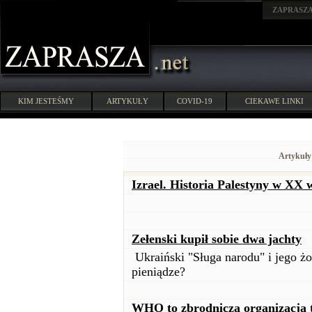
ZAPRASZ
KIM JESTEŚMY
ARTYKUŁY
COVID-19
CIEKAWE LINKI
Artykuły
Izrael. Historia Palestyny w XX 
Zełenski kupił sobie dwa jachty
Ukraiński "Sługa narodu" i jego ż
pieniądze?
WHO to zbrodnicza organizacja te