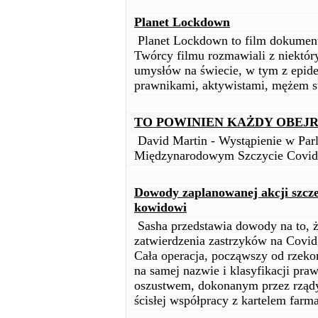
Planet Lockdown
Planet Lockdown to film dokumental
Twórcy filmu rozmawiali z niektór
umysłów na świecie, w tym z epid
prawnikami, aktywistami, mężem st
TO POWINIEN KAŻDY OBEJR
David Martin - Wystąpienie w Parl
Międzynarodowym Szczycie Covid
Dowody zaplanowanej akcji szcze
kowidowi
Sasha przedstawia dowody na to, ż
zatwierdzenia zastrzyków na Covid
Cała operacja, począwszy od rzek
na samej nazwie i klasyfikacji pra
oszustwem, dokonanym przez rządy 
ścisłej współpracy z kartelem far