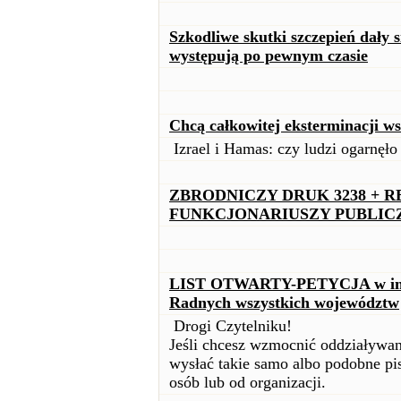
Szkodliwe skutki szczepień dały 
występują po pewnym czasie
Chcą całkowitej eksterminacji w
Izrael i Hamas: czy ludzi ogarnęł
ZBRODNICZY DRUK 3238 + 
FUNKCJONARIUSZY PUBLIC
LIST OTWARTY-PETYCJA w inter
Radnych wszystkich województw
Drogi Czytelniku!
Jeśli chcesz wzmocnić oddziaływan
wysłać takie samo albo podobne pis
osób lub od organizacji.