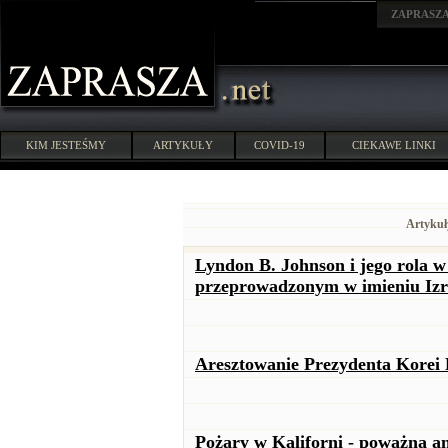
ZAPRASZ
KIM JESTEŚMY
ARTYKUŁY
COVID-19
CIEKAWE LINKI
Artykuł
Lyndon B. Johnson i jego rola w
przeprowadzonym w imieniu Izr
Aresztowanie Prezydenta Korei
Pożary w Kaliforni - poważna an