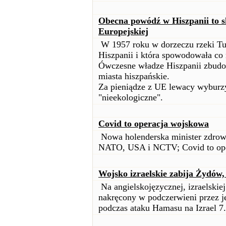
Obecna powódź w Hiszpanii to s
Europejskiej
W 1957 roku w dorzeczu rzeki Tur
Hiszpanii i która spowodowała co 
Ówczesne władze Hiszpanii zbudow
miasta hiszpańskie.
Za pieniądze z UE lewacy wyburzyl
"nieekologiczne".
Covid to operacja wojskowa
Nowa holenderska minister zdro
NATO, USA i NCTV; Covid to op
Wojsko izraelskie zabija Żydów
Na angielskojęzycznej, izraelskiej
nakręcony w podczerwieni przez je
podczas ataku Hamasu na Izrael 7.