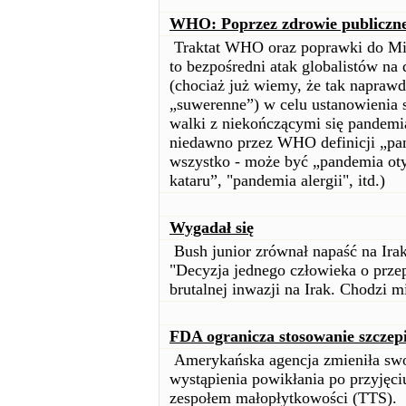
WHO: Poprzez zdrowie publiczne 
Traktat WHO oraz poprawki do M
to bezpośredni atak globalistów na
(chociaż już wiemy, że tak naprawd
„suwerenne”) w celu ustanowienia 
walki z niekończącymi się pandemi
niedawno przez WHO definicji „pa
wszystko - może być „pandemia oty
kataru”, "pandemia alergii", itd.)
Wygadał się
Bush junior zrównał napaść na Ira
"Decyzja jednego człowieka o prze
brutalnej inwazji na Irak. Chodzi m
FDA ogranicza stosowanie szcze
Amerykańska agencja zmieniła swo
wystąpienia powikłania po przyjęciu
zespołem małopłytkowości (TTS).