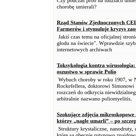
Czy podczas prób na ludziach umieral
chorobę umierali?
Rząd Stanów Zjednoczonych CE
Farmerów i stymuluje kryzys zao
Jakiś czas temu na oficjalnej stron
głodu na świecie". Wprawdzie szybk
internetowych archiwach
Toksykologia kontra wirusologia:
oszustwo w sprawie Polio
Wybuch choroby w roku 1907, w No
Rockefellera, doktorowi Simonowi 
roszczeń do odkrycia niewidzialne
arbitralnie nazwano poliomyelitis.
Szokujące zdjęcia mikroskopowe 
którzy „nagle umarli” – po szcze
Struktury krystaliczne, nanodruty, 
które są obecnie rutynowo znajdowa