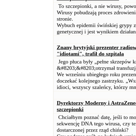
To szczepionki, a nie wirusy, pow
Wirusy pobudzają proces zdrowienia
stronie.
Wybuch epidemii świńskiej grypy z
genetycznej i jest wynikiem działan
Znany brytyjski prezenter radio
"idiotami", trafił do szpitala
Jego płuca były „pełne skrzepów k
&#8203;&#8203;otrzymał transfuzję 
We wrześniu ubiegłego roku prezent
doczekać kolejnego zastrzyku. „Ws
idioci, wszyscy szaleńcy, którzy mn
Dyrektorzy Moderny i AstraZenec
szczepionki
Chciałbym poznać datę, jeśli to mo
sekwencję DNA tego wirusa, czy też
dostarczonej przez rząd chiński?