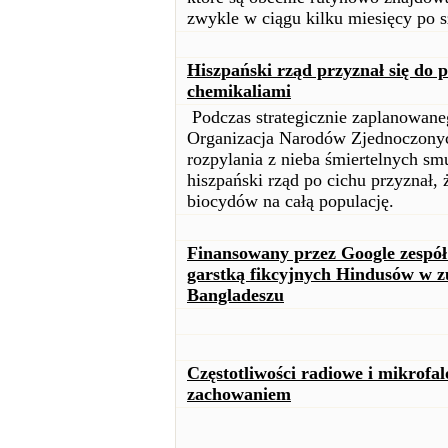
zwykle w ciągu kilku miesięcy po s
Hiszpański rząd przyznał się do 
chemikaliami
Podczas strategicznie zaplanowane
Organizacja Narodów Zjednoczonyc
rozpylania z nieba śmiertelnych sm
hiszpański rząd po cichu przyznał,
biocydów na całą populację.
Finansowany przez Google zespół
garstką fikcyjnych Hindusów w z
Bangladeszu
Częstotliwości radiowe i mikrofa
zachowaniem