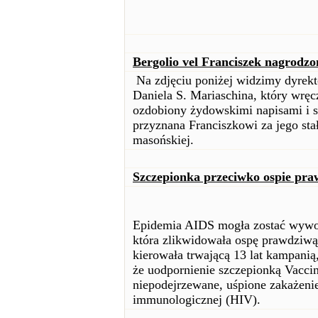
Bergolio vel Franciszek nagrodzo
Na zdjęciu poniżej widzimy dyrekto
Daniela S. Mariaschina, który wręc
ozdobiony żydowskimi napisami i s
przyznana Franciszkowi za jego stał
masońskiej.
Szczepionka przeciwko ospie pra
Epidemia AIDS mogła zostać wywo
która zlikwidowała ospę prawdziwą
kierowała trwającą 13 lat kampani
że uodpornienie szczepionką Vacci
niepodejrzewane, uśpione zakażen
immunologicznej (HIV).