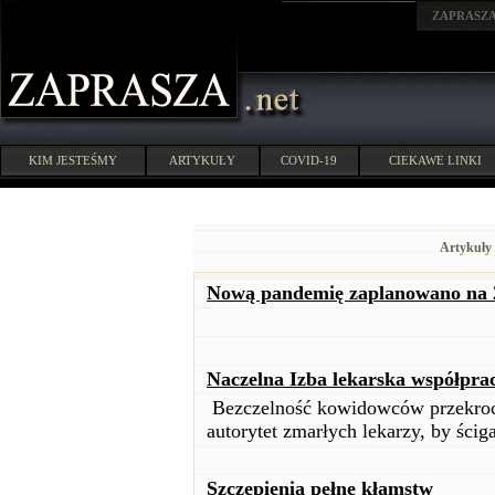
ZAPRASZ
KIM JESTEŚMY
ARTYKUŁY
COVID-19
CIEKAWE LINKI
Artykuły 
Nową pandemię zaplanowano na 
Naczelna Izba lekarska współpra
Bezczelność kowidowców przekrocz
autorytet zmarłych lekarzy, by ścig
Szczepienia pełne kłamstw