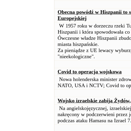
Obecna powódź w Hiszpanii to s
Europejskiej
W 1957 roku w dorzeczu rzeki Tu
Hiszpanii i która spowodowała co 
Ówczesne władze Hiszpanii zbudow
miasta hiszpańskie.
Za pieniądze z UE lewacy wyburzy
"nieekologiczne".
Covid to operacja wojskowa
Nowa holenderska minister zdro
NATO, USA i NCTV; Covid to op
Wojsko izraelskie zabija Żydów
Na angielskojęzycznej, izraelskie
nakręcony w podczerwieni przez j
podczas ataku Hamasu na Izrael 7.