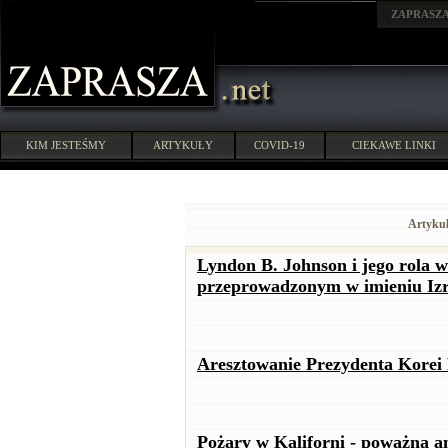
ZAPRASZ
KIM JESTEŚMY
ARTYKUŁY
COVID-19
CIEKAWE LINKI
Artykuł
Lyndon B. Johnson i jego rola w
przeprowadzonym w imieniu Izr
Aresztowanie Prezydenta Korei
Pożary w Kaliforni - poważna a