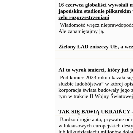
16 czerwca globaliści wywołali
japońskim stadionie piłkarski
celu rozprzestrzeniani
Wiadomość wręcz nieprawdopod
Ale zapamiętajmy ją.
Zielony ŁAD zniszczy UE, a wcz
AI to wyrok śmierci, który już 
Pod koniec 2023 roku ukazała się
służbie ludobójstwa” w której opis
korporacja świata budowały jego 
tym w trakcie II Wojny Światowej
TAK SIĘ BAWIĄ UKRAIŃCY 
Bardzo drogie auta, prywatne odrz
w luksusowych europejskich desty
lub kilkudziesięciu milionów dola