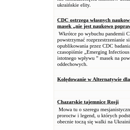
ukraińskie elity.
CDC ostrzega własnych naukowc
masek „nie jest naukowo popra
Wkrótce po wybuchu pandemii C
powstrzymać rozprzestrzenianie s
opublikowania przez CDC badania
czasopiśmie „Emerging Infectious
istotnego wpływu ” masek na pow
oddechowych.
Kolędowanie w Alternatywie dl
Chazarskie tajemnice Rosji
Mowa tu o szeregu mesjanistyczny
proroctw i legend, u których podst
obecnie toczą się walki na Ukrai