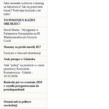
Jakie anomalia wyborcze wskazują
na fałszerstwa? Jak się przed nimi
bronić? Podwójne krzyżyki i nie
tylko!
TO POWINIEN KAŻDY
OBEJRZEĆ!
David Martin - Wystąpienie w
Parlamencie Europejskim na III
Międzynarodowym Szczycie
Covid
Skazany za pestki moreli, B17
Faszyzm w barwach demokracji
Atak pistapo w Gdańsku
Atak "policji" na proteście w czasie
przemowy Krzysztofa
Kornatowicza - Gdańsk -
10.10.2020r.
Bruksela już we wrześniu 2019
r. czyniła przygotrowania do
pseudopandemii
Ostatni mit (o polityce
sowieckiej)