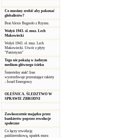
Co musimy zrobić aby pokonać
globalistów?
Brat Alexis Bugnolo z Rzymu.
Wołyń 1943. sł. muz. Lech
Makowiecki
Wołyń 1943. sł. muz. Lech
Makowiecki. Utwór z płyty
"Patriotyzm"
Tego nie pokażą w żadnym
medium głównego ścieku
Śmiertelny atak! Iran
wystrzeliwuje przerażające rakiety
- Israel Emergency
OLEŚNICA. ŚLEDZTWO W
SPRAWIE ZBRODNI
Zawłaszczenie majątku przez
bankierów poprzez rewolucje
społeczne
Co łączy rewolucję
październikową, upadek muru