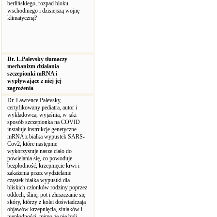
berlińskiego, rozpad bloku
wschodniego i dzisiejszą wojnę
klimatyczną?
Dr. L.Palevsky tłumaczy
mechanizm działania
szczepionki mRNA i
wypływające z niej jej
zagrożenia
Dr. Lawrence Palevsky,
certyfikowany pediatra, autor i
wykładowca, wyjaśnia, w jaki
sposób szczepionka na COVID
instaluje instrukcje genetyczne
mRNA z białka wypustek SARS-
Cov2, które następnie
wykorzystuje nasze ciało do
powielania się, co powoduje
bezpłodność, krzepnięcie krwi i
zakażenia przez wydzielanie
cząstek białka wypustki dla
bliskich członków rodziny poprzez
oddech, ślinę, pot i złuszczanie się
skóry, którzy z kolei doświadczają
objawów krzepnięcia, siniaków i
niepłodności, mimo że nie byli