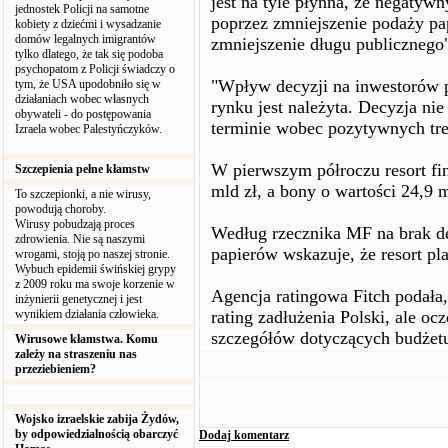
jest na tyle płynna, że negatyw
jednostek Policji na samotne
poprzez zmniejszenie podaży pa
kobiety z dziećmi i wysadzanie
domów legalnych imigrantów
zmniejszenie długu publicznego
tylko dlatego, że tak się podoba
psychopatom z Policji świadczy o
"Wpływ decyzji na inwestorów 
tym, że USA upodobniło się w
działaniach wobec własnych
rynku jest należyta. Decyzja ni
obywateli - do postępowania
terminie wobec pozytywnych tr
Izraela wobec Palestyńczyków.
W pierwszym półroczu resort fi
Szczepienia pełne kłamstw
mld zł, a bony o wartości 24,9 m
To szczepionki, a nie wirusy,
powodują choroby.
Wirusy pobudzają proces
Według rzecznika MF na brak de
zdrowienia. Nie są naszymi
papierów wskazuje, że resort pla
wrogami, stoją po naszej stronie.
Wybuch epidemii świńskiej grypy
z 2009 roku ma swoje korzenie w
Agencja ratingowa Fitch podała
inżynierii genetycznej i jest
wynikiem działania człowieka.
rating zadłużenia Polski, ale oc
szczegółów dotyczących budżetu
Wirusowe kłamstwa. Komu
zależy na straszeniu nas
przeziebieniem?
Wojsko izraelskie zabija Żydów,
by odpowiedzialnością obarczyć
Dodaj komentarz