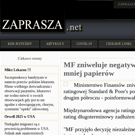
ZAPRASZ
KIM JESTEŚMY
ARTYKUŁY
COVID-19
CIEKAWE LINKI
Ciekawe strony
MF zniweluje negatyw
Milcz Lekarzu !!!
mniej papierów
Szczepionkowy bandytyzm w
natarciu przeciw polskim lekarzom.
Ministerstwo Finansów zniw
Mimo wielkiego doświadczenia i
ratingowej Standard & Poor's p
obserwacji pacjentów, lekarzowi
nie wolno mówić o swoich
drugim półroczu - poinformowa
obserwacjach gdy jest to nie
zgodne z obowiązującym, chorym,
systemem "opieki" zdrowotnej.
Międzynarodowa agencja ratingo
rating długoterminowy zadłużeni
Orwell 2025 w USA
Nielegalni imigranci są z
"MF przyjęło decyzję niezależne
pewnością problemem w USA.
Jednak atak opancerzonych