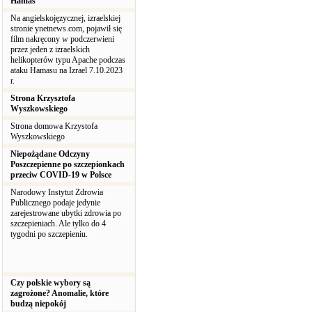
Hamas
Na angielskojęzycznej, izraelskiej
stronie ynetnews.com, pojawił się
film nakręcony w podczerwieni
przez jeden z izraelskich
helikopterów typu Apache podczas
ataku Hamasu na Izrael 7.10.2023
r.
Strona Krzysztofa
Wyszkowskiego
Strona domowa Krzystofa
Wyszkowskiego
Niepożądane Odczyny
Poszczepienne po szczepionkach
przeciw COVID-19 w Polsce
Narodowy Instytut Zdrowia
Publicznego podaje jedynie
zarejestrowane ubytki zdrowia po
szczepieniach. Ale tylko do 4
tygodni po szczepieniu.
Czy polskie wybory są
zagrożone? Anomalie, które
budzą niepokój