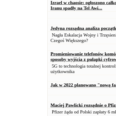
Izrael w chaosie: ogłoszono całk
Iranu spadły na Tel Awi...
Jedyna rozsądna analiza począt
Nagła Eskalacja Wojny i Trzęsie
Czegoś Większego?
Promieniowanie telefonów komór
sposoby wyjścia z pułapki cyfro
5G to technologia totalnej kontrol
użytkownika
Jak w 2022 planowano "nową fa
Maciej Pawlicki rozsądnie o Pfiz
Pfizer żąda od Polski zapłaty 6 ml