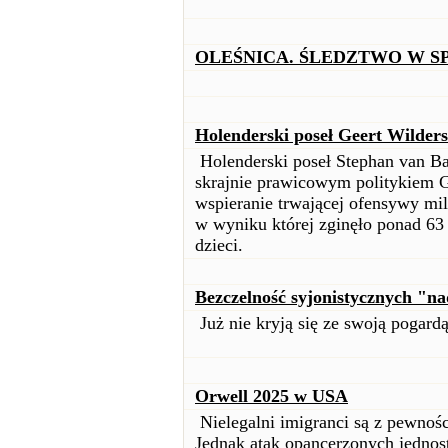
OLEŚNICA. ŚLEDZTWO W S
Holenderski poseł Geert Wilder
Holenderski poseł Stephan van Ba
skrajnie prawicowym politykiem G
wspieranie trwającej ofensywy mili
w wyniku której zginęło ponad 63
dzieci.
Bezczelność syjonistycznych "na
Już nie kryją się ze swoją pogardą
Orwell 2025 w USA
Nielegalni imigranci są z pewno
Jednak atak opancerzonych jednost