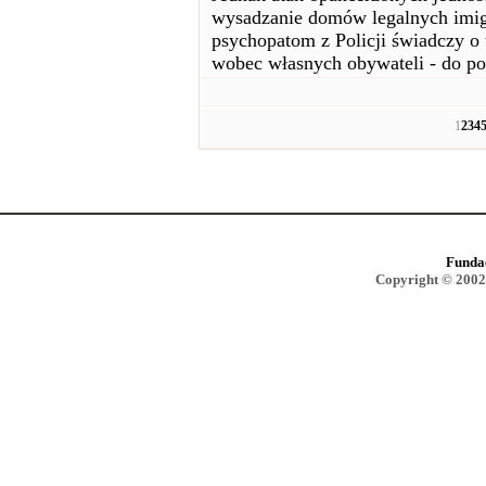
wysadzanie domów legalnych imigr
psychopatom z Policji świadczy o
wobec własnych obywateli - do po
1
2
3
4
Funda
Copyright © 2002