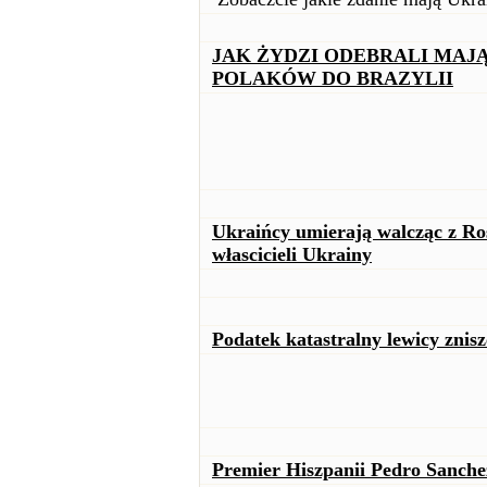
JAK ŻYDZI ODEBRALI MAJĄ
POLAKÓW DO BRAZYLII
Ukraińcy umierają walcząc z Ro
włascicieli Ukrainy
Podatek katastralny lewicy znis
Premier Hiszpanii Pedro Sanche