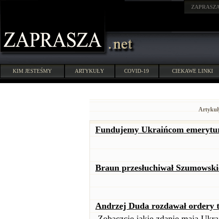
ZAPRASZ
KIM JESTEŚMY
ARTYKUŁY
COVID-19
CIEKAWE LINKI
Artykuł
Fundujemy Ukraińcom emerytury
Braun przesłuchiwał Szumowski
Andrzej Duda rozdawał ordery t
Zobaczcie jakie zdanie mają Ukra