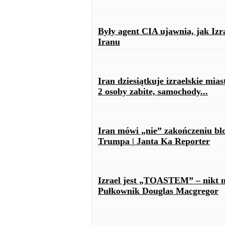
Były agent CIA ujawnia, jak I
Iranu
Iran dziesiątkuje izraelskie mi
2 osoby zabite, samochody...
Iran mówi „nie” zakończeniu bl
Trumpa | Janta Ka Reporter
Izrael jest „TOASTEM” – nikt ni
Pułkownik Douglas Macgregor