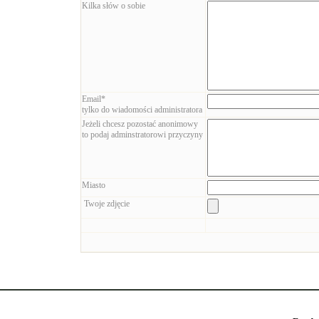
Kilka słów o sobie
Email*
tylko do wiadomości administratora
Jeżeli chcesz pozostać anonimowy
to podaj adminstratorowi przyczyny
Miasto
Twoje zdjęcie