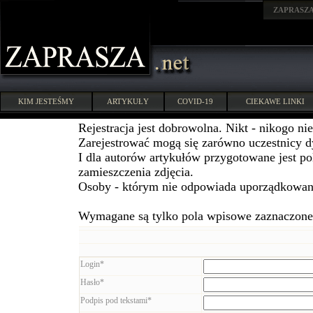
ZAPRASZ
KIM JESTEŚMY
ARTYKUŁY
COVID-19
CIEKAWE LINKI
Rejestracja jest dobrowolna. Nikt - nikogo ni
Zarejestrować mogą się zarówno uczestnicy dys
I dla autorów artykułów przygotowane jest po
zamieszczenia zdjęcia.
Osoby - którym nie odpowiada uporządkowani
Wymagane są tylko pola wpisowe zaznaczone 
Login*
Hasło*
Podpis pod tekstami*