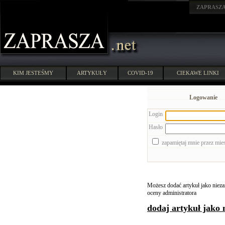
ZAPRASZ
KIM JESTEŚMY
ARTYKUŁY
COVID-19
CIEKAWE LINKI
Logowanie
Login
Hasło
zapamiętaj mnie przez mie
Możesz dodać artykuł jako niezar
oceny administratora
dodaj artykuł jako 