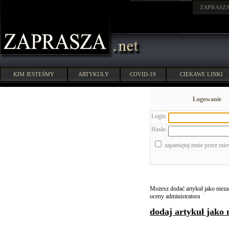
ZAPRASZ
KIM JESTEŚMY
ARTYKUŁY
COVID-19
CIEKAWE LINKI
Logowanie
Login
Hasło
zapamiętaj mnie przez mie
Możesz dodać artykuł jako niezar
oceny administratora
dodaj artykuł jako 