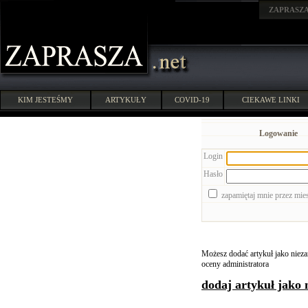
ZAPRASZ
KIM JESTEŚMY
ARTYKUŁY
COVID-19
CIEKAWE LINKI
Logowanie
Login
Hasło
zapamiętaj mnie przez mie
Możesz dodać artykuł jako niezar
oceny administratora
dodaj artykuł jako 