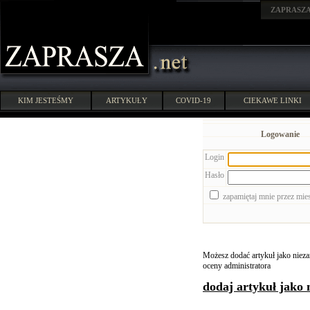
ZAPRASZ
KIM JESTEŚMY
ARTYKUŁY
COVID-19
CIEKAWE LINKI
Logowanie
Login
Hasło
zapamiętaj mnie przez mie
Możesz dodać artykuł jako niezar
oceny administratora
dodaj artykuł jako 