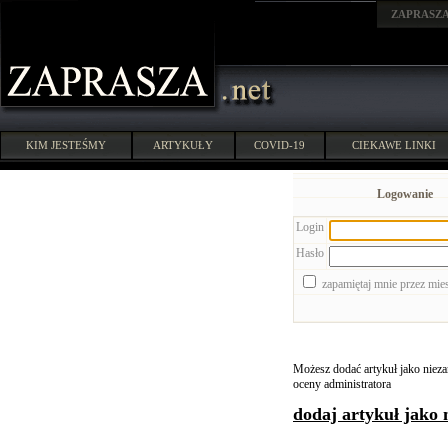
ZAPRASZ
KIM JESTEŚMY
ARTYKUŁY
COVID-19
CIEKAWE LINKI
Logowanie
Login
Hasło
zapamiętaj mnie przez mie
Możesz dodać artykuł jako niezar
oceny administratora
dodaj artykuł jako 