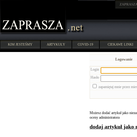
ZAPRASZ
KIM JESTEŚMY
ARTYKUŁY
COVID-19
CIEKAWE LINKI
Logowanie
Login
Hasło
zapamiętaj mnie przez mie
Możesz dodać artykuł jako niezar
oceny administratora
dodaj artykuł jako 