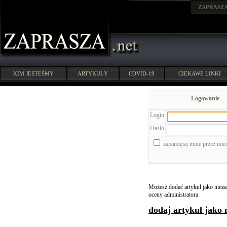
ZAPRASZ
KIM JESTEŚMY
ARTYKUŁY
COVID-19
CIEKAWE LINKI
Logowanie
Login
Hasło
zapamiętaj mnie przez mie
Możesz dodać artykuł jako niezar
oceny administratora
dodaj artykuł jako 